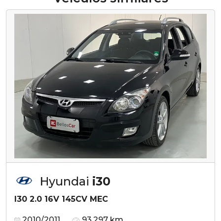
Hyundai
i30
I30 2.0 16V 145CV MEC
2010/2011
93.297 km