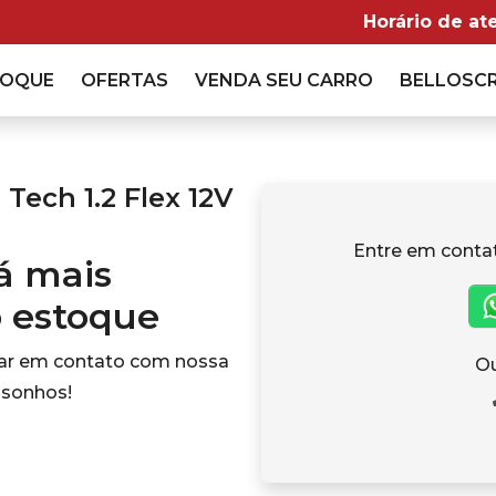
Horário de at
TOQUE
OFERTAS
VENDA
SEU CARRO
BELLOSC
 Tech 1.2 Flex 12V
Entre em conta
tá mais
o estoque
rar em contato com nossa
Ou
 sonhos!