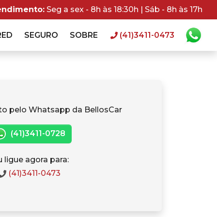
endimento:
Seg a sex - 8h às 18:30h | Sáb - 8h às 17h
RED
SEGURO
SOBRE
(41)3411-0473
to pelo Whatsapp da BellosCar
(41)3411-0728
 ligue agora para:
(41)3411-0473