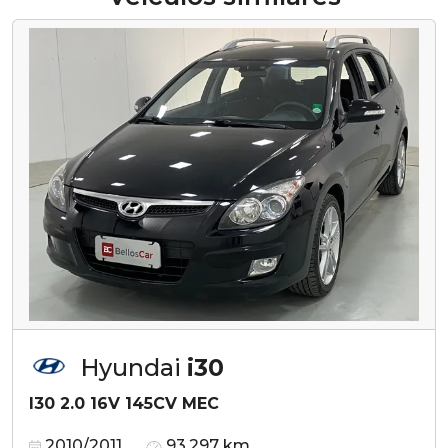
Hyundai
i30
I30 2.0 16V 145CV MEC
2010/2011
93.297 km