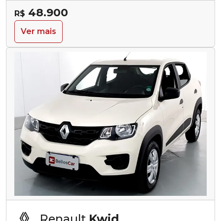
48.900
R$
Ver mais
Renault
Kwid