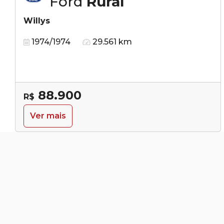
Ford
Rural
Willys
1974/1974
29.561 km
88.900
R$
Ver mais