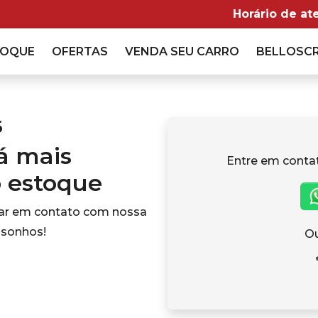
Horário de at
TOQUE
OFERTAS
VENDA
SEU CARRO
BELLOSC
6
tá mais
Entre em conta
o estoque
rar em contato com nossa
 sonhos!
Ou