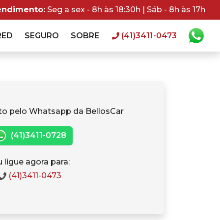
endimento:
Seg a sex - 8h às 18:30h | Sáb - 8h às 17h
RED
SEGURO
SOBRE
(41)3411-0473
to pelo Whatsapp da BellosCar
(41)3411-0728
 ligue agora para:
(41)3411-0473