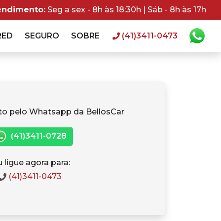
endimento:
Seg a sex - 8h às 18:30h | Sáb - 8h às 17h
RED
SEGURO
SOBRE
(41)3411-0473
to pelo Whatsapp da BellosCar
(41)3411-0728
 ligue agora para:
(41)3411-0473