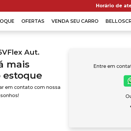
Horário de at
TOQUE
OFERTAS
VENDA
SEU CARRO
BELLOSC
6VFlex Aut.
tá mais
Entre em conta
o estoque
rar em contato com nossa
 sonhos!
Ou