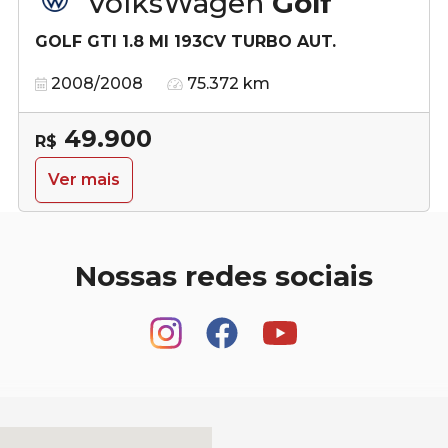
VolksWagen
Golf
GOLF GTI 1.8 MI 193CV TURBO AUT.
2008/2008
75.372 km
49.900
R$
Ver mais
Nossas redes sociais