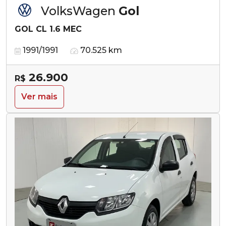
VolksWagen
Gol
GOL CL 1.6 MEC
1991/1991
70.525 km
26.900
R$
Ver mais