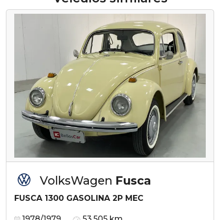
VolksWagen
Fusca
FUSCA 1300 GASOLINA 2P MEC
1978/1979
53.505 km