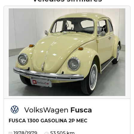
VolksWagen
Fusca
FUSCA 1300 GASOLINA 2P MEC
1978/1979
53.505 km