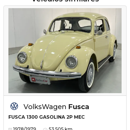
VolksWagen
Fusca
FUSCA 1300 GASOLINA 2P MEC
1978/1979
53.505 km