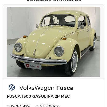
VolksWagen
Fusca
FUSCA 1300 GASOLINA 2P MEC
1978/1979
53.505 km