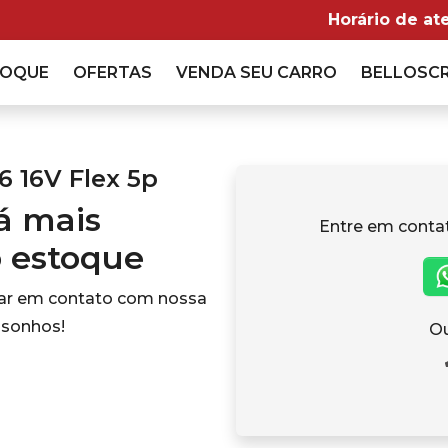
Horário de at
TOQUE
OFERTAS
VENDA
SEU CARRO
BELLOSC
6 16V Flex 5p
tá mais
Entre em conta
o estoque
rar em contato com nossa
 sonhos!
Ou