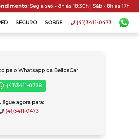
endimento:
Seg a sex - 8h às 18:30h | Sáb - 8h às 17h
RED
SEGURO
SOBRE
(41)3411-0473
to pelo Whatsapp da BellosCar
(41)3411-0728
 ligue agora para:
(41)3411-0473