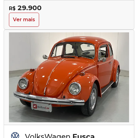
29.900
R$
Ver mais
VolksWagen
Fusca