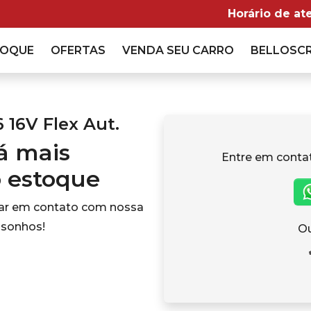
Horário de at
TOQUE
OFERTAS
VENDA
SEU CARRO
BELLOSC
6 16V Flex Aut.
tá mais
Entre em conta
o estoque
rar em contato com nossa
 sonhos!
Ou