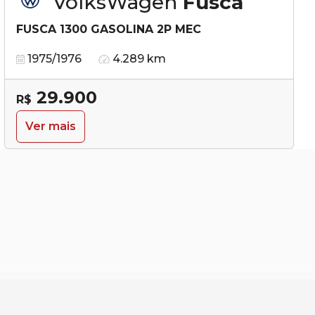
VolksWagen
Fusca
FUSCA 1300 GASOLINA 2P MEC
1975/1976
4.289 km
29.900
R$
Ver mais