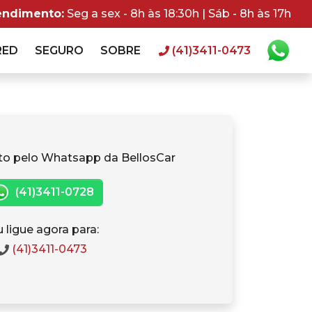
endimento:
Seg a sex - 8h às 18:30h | Sáb - 8h às 17h
RED
SEGURO
SOBRE
(41)3411-0473
to pelo Whatsapp da BellosCar
(41)3411-0728
 ligue agora para:
(41)3411-0473