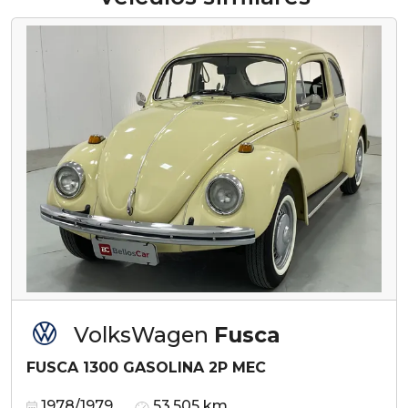
VolksWagen
Fusca
FUSCA 1300 GASOLINA 2P MEC
1978/1979
53.505 km