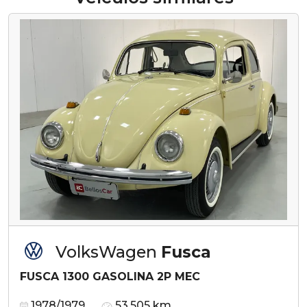
VolksWagen
Fusca
FUSCA 1300 GASOLINA 2P MEC
1978/1979
53.505 km