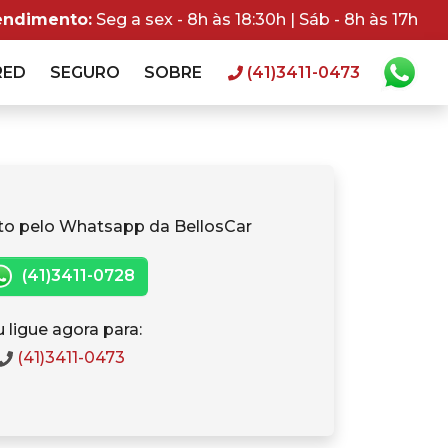
endimento:
Seg a sex - 8h às 18:30h | Sáb - 8h às 17h
RED
SEGURO
SOBRE
(41)3411-0473
to pelo Whatsapp da BellosCar
(41)3411-0728
 ligue agora para:
(41)3411-0473