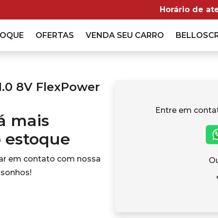
Horário de at
TOQUE
OFERTAS
VENDA
SEU CARRO
BELLOSC
1.0 8V FlexPower
Entre em conta
tá mais
o estoque
rar em contato com nossa
Ou
 sonhos!