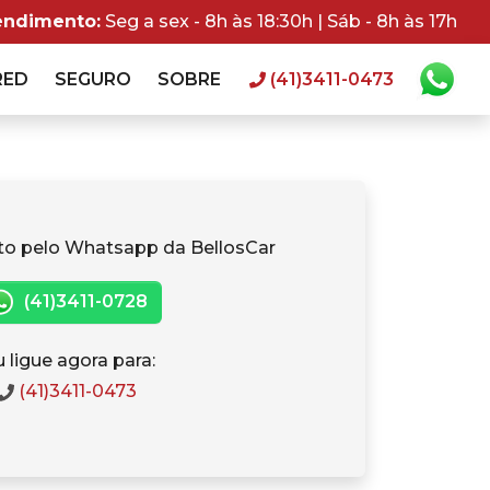
endimento:
Seg a sex - 8h às 18:30h | Sáb - 8h às 17h
RED
SEGURO
SOBRE
(41)3411-0473
to pelo Whatsapp da BellosCar
(41)3411-0728
 ligue agora para:
(41)3411-0473