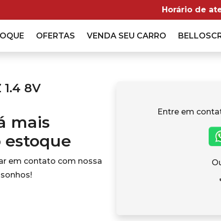
Horário de at
TOQUE
OFERTAS
VENDA
SEU CARRO
BELLOSC
 1.4 8V
Entre em conta
tá mais
o estoque
rar em contato com nossa
Ou
 sonhos!