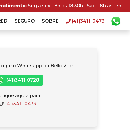
endimento:
Seg a sex - 8h às 18:30h | Sáb - 8h às 17h
RED
SEGURO
SOBRE
(41)3411-0473
to pelo Whatsapp da BellosCar
(41)3411-0728
 ligue agora para:
(41)3411-0473