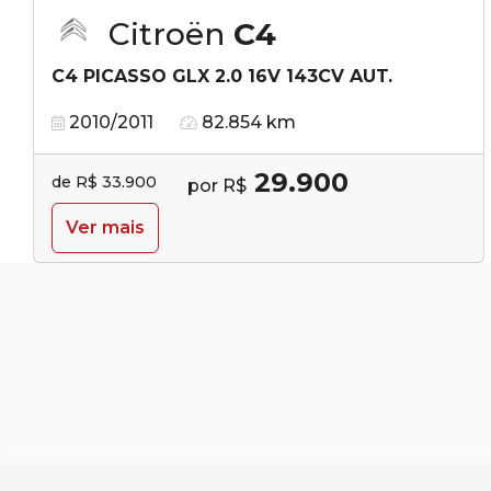
Citroën
C4
C4 PICASSO GLX 2.0 16V 143CV AUT.
2010/2011
82.854 km
29.900
de R$ 33.900
por R$
Ver mais