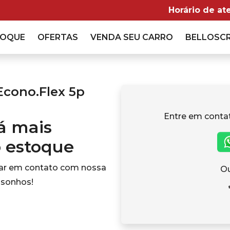
Horário de at
TOQUE
OFERTAS
VENDA
SEU CARRO
BELLOSC
Econo.Flex 5p
Entre em conta
tá mais
o estoque
rar em contato com nossa
Ou
 sonhos!