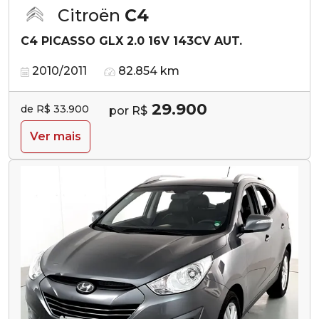
Citroën
C4
C4 PICASSO GLX 2.0 16V 143CV AUT.
2010/2011
82.854 km
29.900
de R$ 33.900
por R$
Ver mais