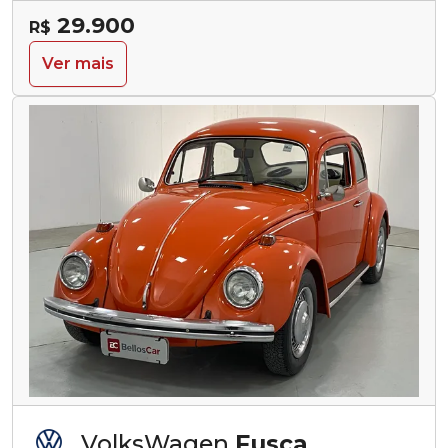
29.900
R$
Ver mais
VolksWagen
Fusca