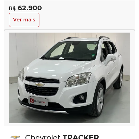
62.900
R$
Ver mais
Chevrolet
TRACKER