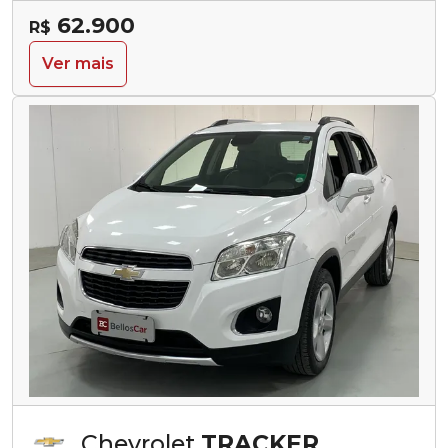
62.900
R$
Ver mais
Chevrolet
TRACKER