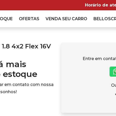
Horário de at
TOQUE
OFERTAS
VENDA
SEU CARRO
BELLOSC
.8 4x2 Flex 16V
Entre em conta
tá mais
o estoque
rar em contato com nossa
Ou
 sonhos!