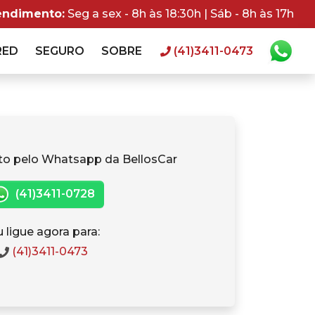
endimento:
Seg a sex - 8h às 18:30h | Sáb - 8h às 17h
RED
SEGURO
SOBRE
(41)3411-0473
to pelo Whatsapp da BellosCar
(41)3411-0728
 ligue agora para:
(41)3411-0473