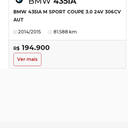
BMW
435iA
BMW 435IA M SPORT COUPE 3.0 24V 306CV
AUT
2014/2015
81.588 km
194.900
R$
Ver mais