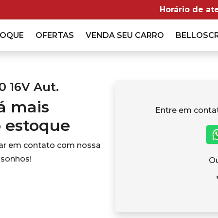
Horário de at
TOQUE
OFERTAS
VENDA
SEU CARRO
BELLOSC
0 16V Aut.
tá mais
Entre em conta
o estoque
rar em contato com nossa
 sonhos!
Ou