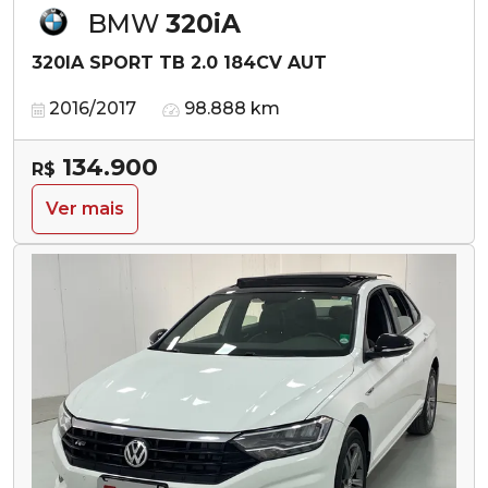
BMW
320iA
320IA SPORT TB 2.0 184CV AUT
2016/2017
98.888 km
134.900
R$
Ver mais