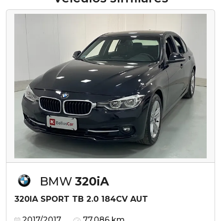
BMW
320iA
320IA SPORT TB 2.0 184CV AUT
2017/2017
77.086 km