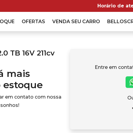
Horário de at
TOQUE
OFERTAS
VENDA
SEU CARRO
BELLOSC
.0 TB 16V 211cv
Entre em conta
tá mais
o estoque
rar em contato com nossa
Ou
 sonhos!