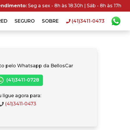
endimento:
Seg a sex - 8h às 18:30h | Sáb - 8h às 17h
RED
SEGURO
SOBRE
(41)3411-0473
to pelo Whatsapp da BellosCar
(41)3411-0728
 ligue agora para:
(41)3411-0473