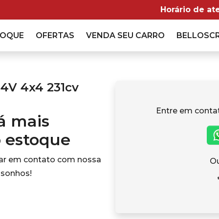
Horário de at
TOQUE
OFERTAS
VENDA
SEU CARRO
BELLOSC
24V 4x4 231cv
Entre em conta
tá mais
o estoque
rar em contato com nossa
Ou
 sonhos!