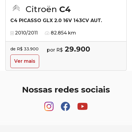
Citroën
C4
C4 PICASSO GLX 2.0 16V 143CV AUT.
2010/2011
82.854 km
29.900
de R$ 33.900
por R$
Ver mais
Nossas redes sociais