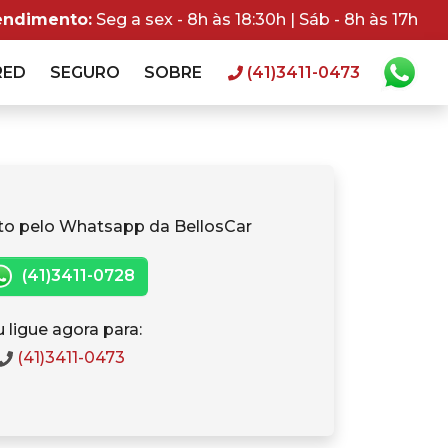
endimento:
Seg a sex - 8h às 18:30h | Sáb - 8h às 17h
RED
SEGURO
SOBRE
(41)3411-0473
to pelo Whatsapp da BellosCar
(41)3411-0728
 ligue agora para:
(41)3411-0473