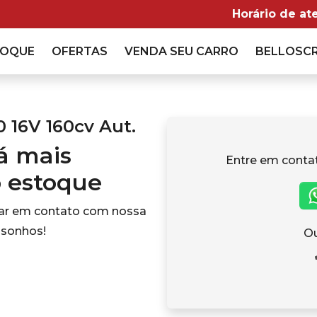
Horário de at
TOQUE
OFERTAS
VENDA
SEU CARRO
BELLOSC
 16V 160cv Aut.
tá mais
Entre em conta
o estoque
rar em contato com nossa
 sonhos!
Ou