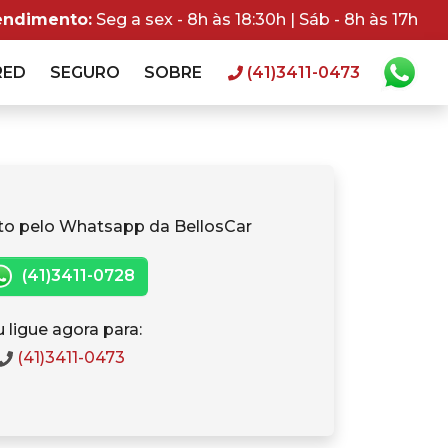
endimento:
Seg a sex - 8h às 18:30h | Sáb - 8h às 17h
RED
SEGURO
SOBRE
(41)3411-0473
to pelo Whatsapp da BellosCar
(41)3411-0728
 ligue agora para:
(41)3411-0473