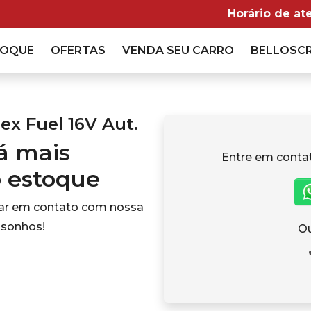
Horário de at
TOQUE
OFERTAS
VENDA
SEU CARRO
BELLOSC
lex Fuel 16V Aut.
tá mais
Entre em conta
o estoque
rar em contato com nossa
 sonhos!
Ou