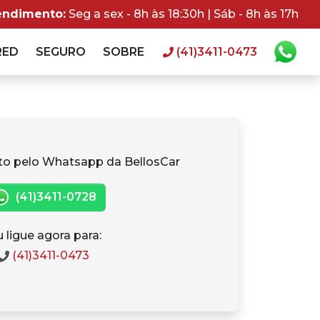
endimento:
Seg a sex - 8h às 18:30h | Sáb - 8h às 17h
RED
SEGURO
SOBRE
(41)3411-0473
to pelo Whatsapp da BellosCar
(41)3411-0728
 ligue agora para:
(41)3411-0473