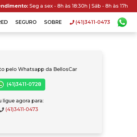
endimento:
Seg a sex - 8h às 18:30h | Sáb - 8h às 17h
RED
SEGURO
SOBRE
(41)3411-0473
to pelo Whatsapp da BellosCar
(41)3411-0728
 ligue agora para:
(41)3411-0473