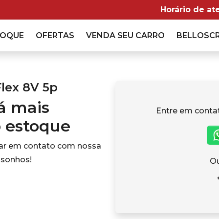
Horário de at
TOQUE
OFERTAS
VENDA
SEU CARRO
BELLOSC
Flex 8V 5p
tá mais
Entre em conta
o estoque
rar em contato com nossa
 sonhos!
Ou