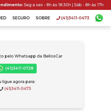
endimento:
Seg a sex - 8h às 18:30h | Sáb - 8h às 17h
RED
SEGURO
SOBRE
(41)3411-0473
to pelo Whatsapp da BellosCar
(41)3411-0728
 ligue agora para:
(41)3411-0473