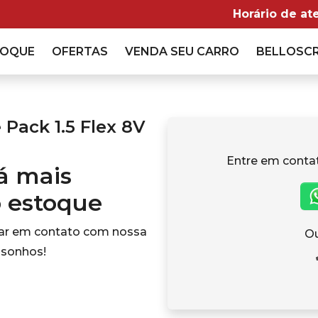
Horário de at
TOQUE
OFERTAS
VENDA
SEU CARRO
BELLOSC
Pack 1.5 Flex 8V
Entre em conta
tá mais
o estoque
rar em contato com nossa
Ou
 sonhos!