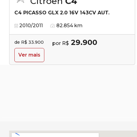
Citroën
C4
C4 PICASSO GLX 2.0 16V 143CV AUT.
2010/2011
82.854 km
29.900
de R$ 33.900
por R$
Ver mais