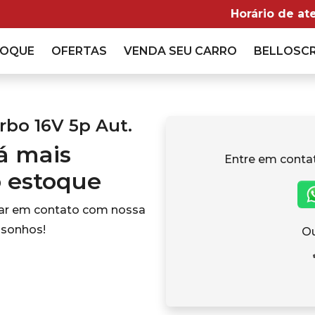
Horário de at
TOQUE
OFERTAS
VENDA
SEU CARRO
BELLOSC
rbo 16V 5p Aut.
tá mais
Entre em conta
o estoque
rar em contato com nossa
 sonhos!
Ou