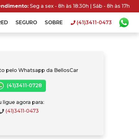
endimento:
Seg a sex - 8h às 18:30h | Sáb - 8h às 17h
RED
SEGURO
SOBRE
(41)3411-0473
to pelo Whatsapp da BellosCar
(41)3411-0728
 ligue agora para:
(41)3411-0473