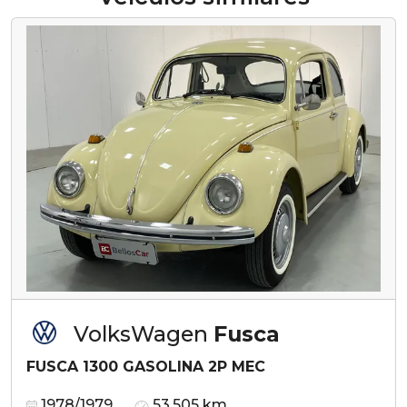
VolksWagen
Fusca
FUSCA 1300 GASOLINA 2P MEC
1978/1979
53.505 km