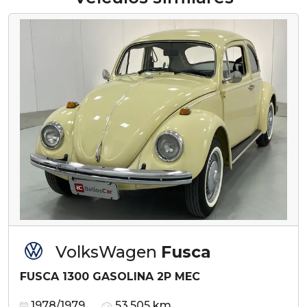
VolksWagen
Fusca
FUSCA 1300 GASOLINA 2P MEC
1978/1979
53.505 km