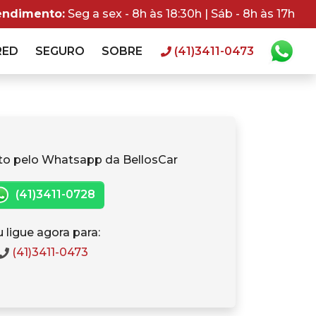
endimento:
Seg a sex - 8h às 18:30h | Sáb - 8h às 17h
RED
SEGURO
SOBRE
(41)3411-0473
to pelo Whatsapp da BellosCar
(41)3411-0728
 ligue agora para:
(41)3411-0473