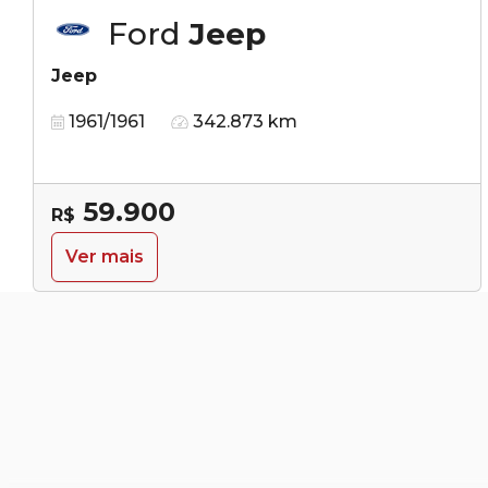
Ford
Jeep
Jeep
1961/1961
342.873 km
59.900
R$
Ver mais