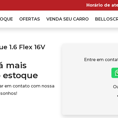
Horário de at
TOQUE
OFERTAS
VENDA
SEU CARRO
BELLOSC
 1.6 Flex 16V
Entre em conta
tá mais
o estoque
rar em contato com nossa
Ou
 sonhos!