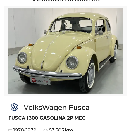
VolksWagen
Fusca
FUSCA 1300 GASOLINA 2P MEC
1978/1979
53.505 km