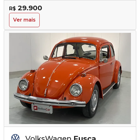
29.900
R$
Ver mais
VolksWagen
Fusca