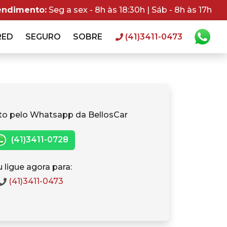
endimento:
Seg a sex - 8h às 18:30h | Sáb - 8h às 17h
RED
SEGURO
SOBRE
(41)3411-0473
to pelo Whatsapp da BellosCar
(41)3411-0728
 ligue agora para:
(41)3411-0473