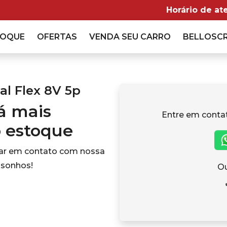
Horário de at
TOQUE
OFERTAS
VENDA
SEU CARRO
BELLOSC
al Flex 8V 5p
tá mais
Entre em conta
o estoque
rar em contato com nossa
 sonhos!
Ou