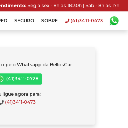
endimento:
Seg a sex - 8h às 18:30h | Sáb - 8h às 17h
RED
SEGURO
SOBRE
(41)3411-0473
to pelo Whatsapp da BellosCar
(41)3411-0728
 ligue agora para:
(41)3411-0473