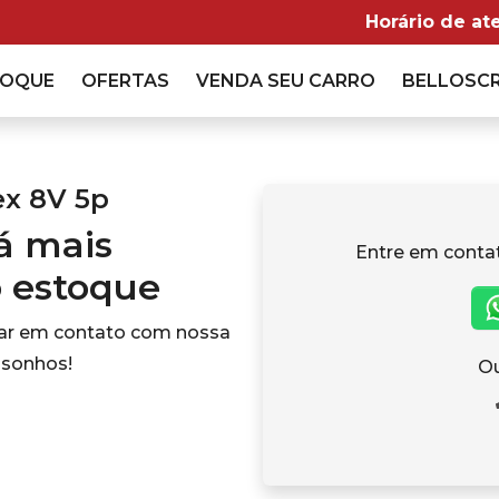
Horário de at
TOQUE
OFERTAS
VENDA
SEU CARRO
BELLOSC
ex 8V 5p
tá mais
Entre em conta
o estoque
rar em contato com nossa
 sonhos!
Ou