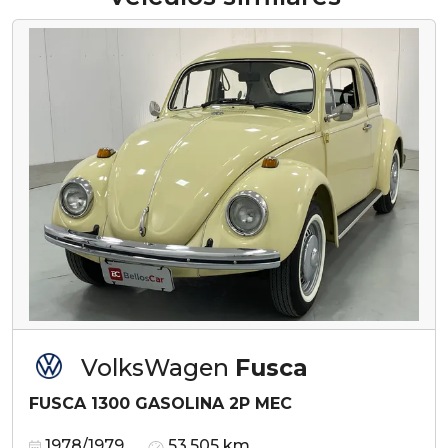
VolksWagen
Fusca
FUSCA 1300 GASOLINA 2P MEC
1978/1979
53.505 km