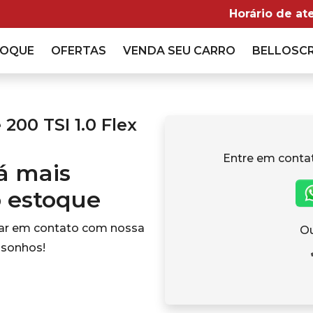
Horário de at
TOQUE
OFERTAS
VENDA
SEU CARRO
BELLOSC
200 TSI 1.0 Flex
Entre em conta
tá mais
o estoque
rar em contato com nossa
Ou
 sonhos!