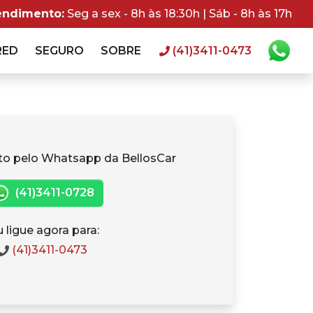
endimento:
Seg a sex - 8h às 18:30h | Sáb - 8h às 17h
RED
SEGURO
SOBRE
(41)3411-0473
to pelo Whatsapp da BellosCar
(41)3411-0728
 ligue agora para:
(41)3411-0473