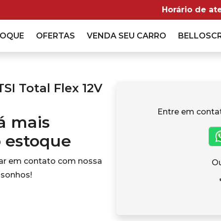
Horário de at
TOQUE
OFERTAS
VENDA
SEU CARRO
BELLOSC
SI Total Flex 12V
Entre em conta
tá mais
o estoque
rar em contato com nossa
Ou
 sonhos!