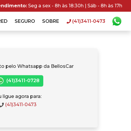
endimento:
Seg a sex - 8h às 18:30h | Sáb - 8h às 17h
RED
SEGURO
SOBRE
(41)3411-0473
to pelo Whatsapp da BellosCar
(41)3411-0728
 ligue agora para:
(41)3411-0473