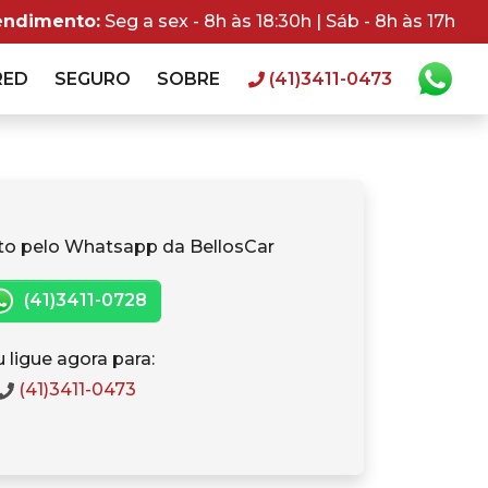
endimento:
Seg a sex - 8h às 18:30h | Sáb - 8h às 17h
RED
SEGURO
SOBRE
(41)3411-0473
to pelo Whatsapp da BellosCar
(41)3411-0728
 ligue agora para:
(41)3411-0473