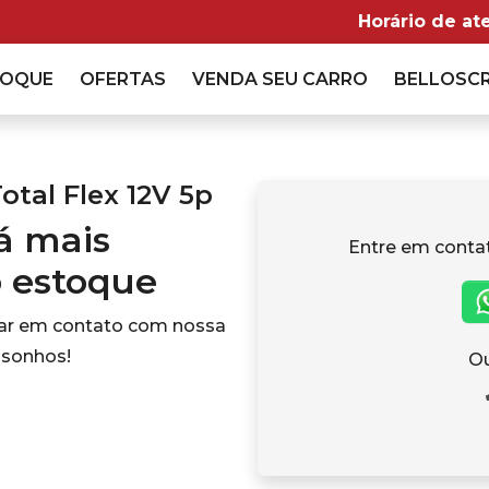
Horário de at
TOQUE
OFERTAS
VENDA
SEU CARRO
BELLOSC
otal Flex 12V 5p
tá mais
Entre em conta
o estoque
rar em contato com nossa
 sonhos!
Ou