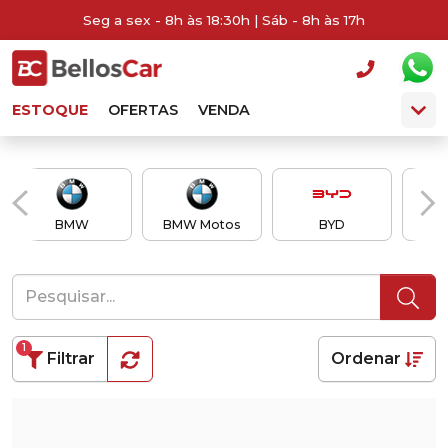
Seg a sex - 8h às 18:30h | Sáb - 8h às 17h
ESTOQUE
OFERTAS
VENDA
BMW
BMW Motos
BYD
Ch
1
Filtrar
Ordenar