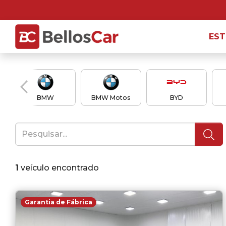
ES
BMW
BMW Motos
BYD
1
veículo encontrado
Garantia de Fábrica