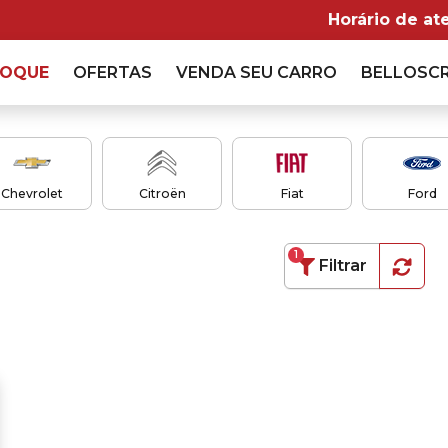
Horário de at
TOQUE
OFERTAS
VENDA
SEU CARRO
BELLOSC
Chevrolet
Citroën
Fiat
Ford
1
Filtrar