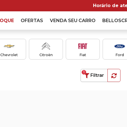
Horário de at
TOQUE
OFERTAS
VENDA
SEU CARRO
BELLOSC
Chevrolet
Citroën
Fiat
Ford
1
Filtrar