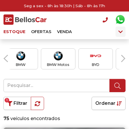
Seg a sex - 8h às 18:30h | Sáb - 8h às 17h
ESTOQUE
OFERTAS
VENDA
BMW
BMW Motos
BYD
Ch
1
Filtrar
Ordenar
75
veículos encontrados